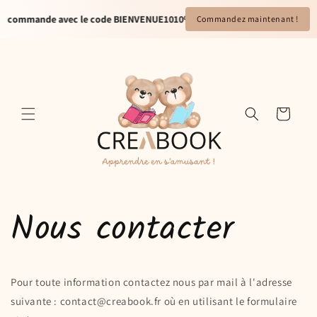
et
passer
ère commande avec le code BIENVENUE10
10% de réduction sur votre pre
Commandez maintenant !
au
contenu
Panier
Nous contacter
Pour toute information contactez nous par mail à l'adresse
suivante : contact@creabook.fr où en utilisant le formulaire