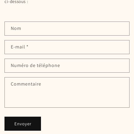
ci-dessous :
F
Nom
o
r
E-mail
*
m
u
Numéro de téléphone
l
a
Commentaire
i
r
e
d
e
Envoyer
c